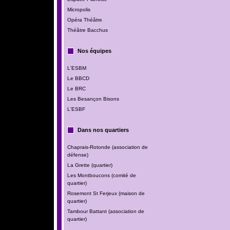
Micropolis
Opéra Théâtre
Théâtre Bacchus
Nos équipes
L'ESBM
Le BBCD
Le BRC
Les Besançon Bisons
L'ESBF
Dans nos quartiers
Chaprais-Rotonde (association de
défense)
La Grette (quartier)
Les Montboucons (comité de
quartier)
Rosemont St Ferjeux (maison de
quartier)
Tambour Battant (association de
quartier)