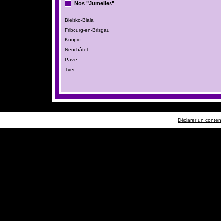
Nos "Jumelles"
Bielsko-Biala
Fribourg-en-Brisgau
Kuopio
Neuchâtel
Pavie
Tver
Déclarer un contenu 