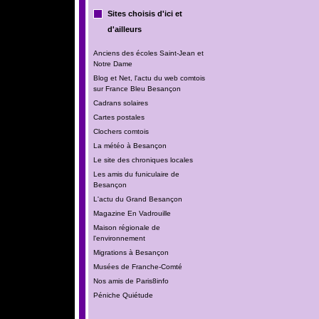
Sites choisis d'ici et
d'ailleurs
Anciens des écoles Saint-Jean et
Notre Dame
Blog et Net, l'actu du web comtois
sur France Bleu Besançon
Cadrans solaires
Cartes postales
Clochers comtois
La météo à Besançon
Le site des chroniques locales
Les amis du funiculaire de
Besançon
L'actu du Grand Besançon
Magazine En Vadrouille
Maison régionale de
l'environnement
Migrations à Besançon
Musées de Franche-Comté
Nos amis de Paris8info
Péniche Quiétude