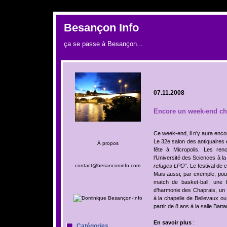
UA
Besançon Info
ça se passe à Besançon...
07.11.2008
Encore un week-end ch
Ce week-end, il n’y aura enc
Le 32e salon des antiquaires 
À propos
fête à Micropolis. Les re
l’Université des Sciences à la
refuges LPO
”. Le festival de
contact@besanconinfo.com
Mais aussi, par exemple, pou
match de basket-ball, une
d’harmonie des Chaprais, un 
à la chapelle de Bellevaux ou
partir de 8 ans à la salle Batta
En savoir plus
:
Catégories