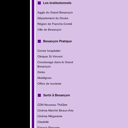
Les institutionnels
Agglo du Grand Besançon
Département du Doubs
Région de Franche-Comté
Ville de Besançon
Besançon Pratique
Centre hospitalier
Clinique St Vincent
Covoiturage dans le Grand
Besançon
Ginko
Mobilignes
Office de tourisme
Sortir à Besançon
CDN Nouveau Théâtre
Cinéma Marché Beaux-Arts
Cinéma Mégarama
Citadelle
Espace Planoise