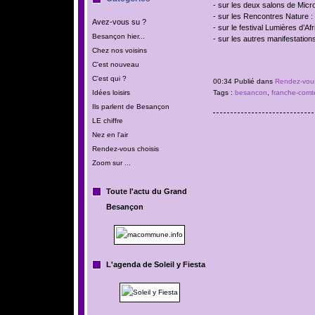
- sur les deux salons de Micro
- sur les Rencontres Nature : 
Avez-vous su ?
- sur le festival Lumières d’Afr
Besançon hier...
- sur les autres manifestations
Chez nos voisins
C'est nouveau
C'est qui ?
00:34 Publié dans
Rendez-vous
Tags :
besancon
,
franche-comt
Idées loisirs
Ils parlent de Besançon
LE chiffre
Nez en l'air
Rendez-vous choisis
Zoom sur ...
Toute l'actu du Grand
Besançon
L'agenda de Soleil y Fiesta